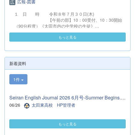
広報-図書
頂きました。マネージャーさんは3年生1人
だけなので、2ヶ月しかない中で、仕事を沢
１ 日 時 令和８年７月３０日(木)
山伝授していただきました。そのおかげでこ
【午前の部】10：00受付、10：30開始
れからもやっていく自信につながりました。
（90分程度）《太田市内の中学校の生徒》
とても充実した2ヶ月間でした。 先輩たちあ
【午後の部】13：30受付、14：00開始
りがとうございました。 これからは、代替
もっと見る
（90分程度）《太田市外の中学校の生徒》
わりして2年生が主役となります。1年後悔
※２回とも同一内容です。 ２ 会 場
いなく終われるようにサポートできたらと思
太田市民会館 （会館案内図）
います。 （１年マネージャー 佐久間理
（駐車場図）
乃）
住所：太田市飯塚町２００－１ 電
新着資料
話：０２７６－５７－８５７７ ３ 対 象 〇令和９
年３月卒業見込みの中学生およびその保護者、中学校教職
1件
員 〇中学校１・２年生およびその保護者
（ただし、令和９年３月卒業見込みの中
学生が優先となります。） ４ 内 容 （１）校長挨
Seiran English Journal 2026 6月号-Summer Begins.pdf
拶 （２）学校からの説明
（令和９年度入学者選抜について、
06/26
太田東高校 HP管理者
学校概要、進路状況およびキャリア教育について)
（３）生徒による学校紹介（学校生活、
学習、部活動について） （４）質疑応答
もっと見る
５ 申込方法 （１）参加を希望する生徒又は保護者
が直接、本校...