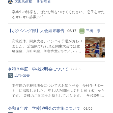
太田東高校 HP管理者
されます。 今回、部員全員で朝の呼びかけ
した。 次回も皆様のご参加をお待ちしてお
から意...
を行ったり、回収活動を行うことができまし
ります！
卒業生の皆様も、ぜひお気をつけてください。 息子をかた
た。ご協力ありがとうございました。
るオレオレ詐欺.pdf
【ボクシング部】大会結果報告
06/17
三橋 淳
高校総体、関東大会、インハイ予選がおわり
ました。 茨城県で行われた関東大会では空
琉先輩、歩叶先輩、笑実先輩が3位という結
果でした。 インハイ予選では、歩叶先輩が
勝ち進み8月に京都で行われるインターハイ
に出場することが決まりました。 はじめて
令和８年度 学校説明会について
06/05
真近でみるボクシングは想像よりも迫力のあ
広報-図書
るものでした。入部するまで関わることがな
かったのでマネージャーの仕事を通してルー
本年度の学校説明会についてのお知らせを「受検生サポー
ルなどを少しずつ理解できるようになってい
ト」に掲載しました。 申し込み開始は７月１日（水）から
ることがとても嬉しいです。 また、インハ
です。 皆様のご参加をお待ちしております。 学校説明会
イ予選の日は今まで部活を支えてくれていた
について
3年生の最後の大会でした。 4月から6月の2
ヶ月間で、大会が次々と行われ、忙しい期間
令和８年度 学校説明会の実施について
06/05
となりましたが、その分多くのことを教えて