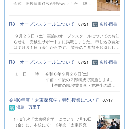
命式、旧役員退任式が行われました。 陸上
競技部、ボクシング部、水泳同好会、少林寺
拳法部、男子バスケットボール部が賞状を受
け取りました。 校
R8 オープンスクールについて
07/21
広報-図書
歌斉唱の後の校長式辞では、1学期の様々な
体験等を振り返り、今後の成長に活かしてほ
９月２６日（土）実施のオープンスクールについてのお知
しい等の話、長い夏休み、「誠・明・健」の
らせを「受検生サポート」に掲載しました。 申し込み開始
校訓を意識した生活を心がけ安全・安心に過
は７月３１日（金）からです。 皆様のご参加をお待ちして
ごし、無事に２学期に成長した姿を見せてほ
おります。 ７月３０日（木）実施の学校説明会の申し込み
しい等のお話がありました。 引
ではありませんのでご注意ください。 オープンスク
き続いての諸連絡では生徒指導部より闇バイ
R8 オープンスクールについて
07/21
広報-図書
ールについて
トについての話など夏季休業中の留意点、キ
ャリア教育部より集団としての成長には個人
１ 日 時 令和８年９月２６日(土)
の伸長が必要であるなどの話や各学年につい
午前・午後の２部構成で実施します。
てのアドバイスなどがありました。 その
【午前の部:授業見学・在校生の講
後、関東大会壮行会では陸上部より関東大会
演】 10：20～ 受付（第1体育
に向けての力強い決意表明がありました。
館） 10：35～11：20 授業見学（本
令和8年度「太東探究学」特別授業について
07/17
最後に生徒会本部 新役員任命式・旧役員退
校 第3校時） 11：30～11：55 在校
濱島 万里子
任式が行われました。 【生徒の声】 校
生の講演（第１体育館）
長先生の講話を聞いて、夏休みに過ごし方に
【午後の部:授業見学・部活動見学あ
ついて深く考える良い機会になりました。
1・2年次「太東探究学」について 7月10日
り】 12：50～ 受付（第1体
自分は入学して初めての夏休みなので、夏
（金）に、本校にて1・2年次「太東探究
育館） 13：05～13：50 授業見学