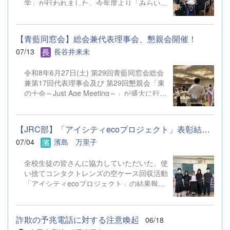
休みを有効活用し、有益な夏休みにしたいと
学」が行われました。今年度より「みらい
（本校 第5校時） 14：10～15：
思...
学」の名称を改め、「太東探究学」がスター
40 部活動見学 ※午後の部で授業見学ま
トしています。 1年次は、2学期以降に実施
での参加は可能ですが、部活動見学のみの参加は御遠慮く
する「地域探究」について地域の課題や実社
ださい。 ２ 会 場 群馬県立太田東高等学
【青藍同窓会】総会兼代表理事会、懇親会開催！
会等の課題を取り上げて意見交換を行いまし
校 住所：太田市台之郷町４４
07/13
長谷井来未
た。2年次は、これから本格的に取り組んで
８ 電話：０２７６－４５－６５１１ ３ 対
いく各自の研究テーマについて研究計画・検
象 令和９年３月卒業見込みの中学生（※保護者の参加
令和8年6月27日(土) 第29回青藍同窓会総会
証方法が的確かどうかについての指導・助言
はできません） ４ 申込方法 （１）参加を希望する生
兼第17回代表理事会及び 第29回懇親会「東
を行っていただきました。 各分野で活躍
徒が直接、本校WebページよりGoogleフォームに入力して
の十会～Just Age Meeting～」が盛大に行わ
されている太田東高校のOG・OBの方々31
お申し込みくだ ...
れました。 総会では昨年度の活動と会計報
名を講師としてお迎えし、少人数のグループ
告、 今年度の活動予定や予算が原案通り承
に分かれ、活発な意見交換を行うことができ
認されました。 また、今後も期生会による
ました。講師の方々からいただいた多方面か
【JRC部】「アイシティecoプロジェクト」表彰結果のお知らせ
懇親会の開催が確認されました。 今回の懇
らのご指摘のおかげで、生徒たちは様々な気
07/04
濱島 万里子
親会「東の十会～Just Age Meeting～」は
づきを得ることができたようです。今後の探
十期生会(10期、20期、30期)が幹事、 十期
究活動に大きく役立つ第一歩を踏み出すこと
全校生徒の皆さんに協力していただいた、使
生が幹事長となり、179名の参加者を集め、
ができました。 （7月17日（金）の上毛新聞
い捨てコンタクトレンズの空ケース回収活動
盛大に開催されました。 特に今回の目玉企
にも掲載されています。） 【生徒から
「アイシティecoプロジェクト」の結果報告
画である「仮装での参加」 にはたくさんの
の感想（一部抜粋）】 今回の太東探究学で
です。重量3.31kg、3,310個のケースを回収
強者が参加し、 場を盛り上げてくれまし
講師の先生とお話したことで、今まで問題に
することができました。空ケースの売却代金
た。 最後には、 次回(R9年6月26日)幹事長
対して自分たちが考えていた視野がとても広
は、ふたたび視力を取り戻そうと願われる
の11期生に 青藍同窓会旗が渡され、 次回は
がりました。お金の面、建設面、衛生面だっ
詐欺の予兆電話に対する注意喚起
06/18
方々のために、全額が日本アイバンクに寄付
300人での開催を目指します！と宣言されま
たりと様々なためになる情報を、専門家の方