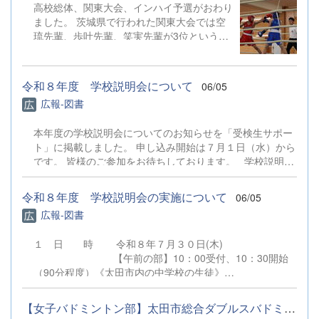
高校総体、関東大会、インハイ予選がおわり
ました。 茨城県で行われた関東大会では空
琉先輩、歩叶先輩、笑実先輩が3位という結
果でした。 インハイ予選では、歩叶先輩が
勝ち進み8月に京都で行われるインターハイ
に出場することが決まりました。 はじめて
令和８年度 学校説明会について
06/05
真近でみるボクシングは想像よりも迫力のあ
広報-図書
るものでした。入部するまで関わることがな
かったのでマネージャーの仕事を通してルー
本年度の学校説明会についてのお知らせを「受検生サポー
ルなどを少しずつ理解できるようになってい
ト」に掲載しました。 申し込み開始は７月１日（水）から
ることがとても嬉しいです。 また、インハ
です。 皆様のご参加をお待ちしております。 学校説明会
イ予選の日は今まで部活を支えてくれていた
について
3年生の最後の大会でした。 4月から6月の2
ヶ月間で、大会が次々と行われ、忙しい期間
令和８年度 学校説明会の実施について
06/05
となりましたが、その分多くのことを教えて
広報-図書
頂きました。マネージャーさんは3年生1人
だけなので、2ヶ月しかない中で、仕事を沢
１ 日 時 令和８年７月３０日(木)
山伝授していただきました。そのおかげでこ
【午前の部】10：00受付、10：30開始
れからもやっていく自信につながりました。
（90分程度）《太田市内の中学校の生徒》
とても充実した2ヶ月間でした。 先輩たちあ
【午後の部】13：30受付、14：00開始
りがとうございました。 これからは、代替
（90分程度）《太田市外の中学校の生徒》
わりして2年生が主役となります。1年後悔
【女子バドミントン部】太田市総合ダブルスバドミントン大会
※２回とも同一内容です。 ２ 会 場