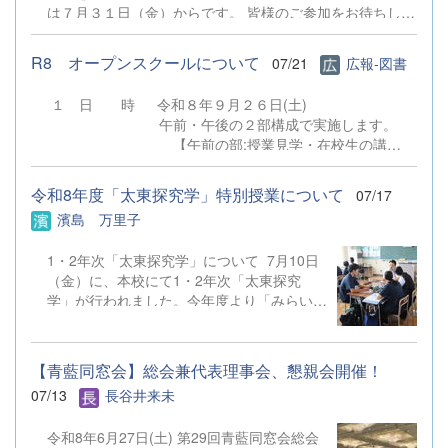
は７月３１日（金）からです。 皆様のご参加をお待ちして
おります。 ７月３０日（木）実施の学校説明会の申し込み
ではありませんのでご注意ください。 オープンスク
R8 オープンスクールについて
07/21
広報-図書
ールについて
１ 日 時 令和８年９月２６日(土)
午前・午後の２部構成で実施します。
【午前の部:授業見学・在校生の講
演】 10：20～ 受付（第1体育
館） 10：35～11：20 授業見学（本
令和8年度「太東探究学」特別授業について
07/17
校 第3校時） 11：30～11：55 在校
濱島 万里子
生の講演（第１体育館）
【午後の部:授業見学・部活動見学あ
1・2年次「太東探究学」について 7月10日
り】 12：50～ 受付（第1体
（金）に、本校にて1・2年次「太東探究
育館） 13：05～13：50 授業見学
学」が行われました。今年度より「みらい
（本校 第5校時） 14：10～15：
学」の名称を改め、「太東探究学」がスター
40 部活動見学 ※午後の部で授業見学ま
トしています。 1年次は、2学期以降に実施
での参加は可能ですが、部活動見学のみの参加は御遠慮く
する「地域探究」について地域の課題や実社
ださい。 ２ 会 場 群馬県立太田東高等学
【青藍同窓会】総会兼代表理事会、懇親会開催！
会等の課題を取り上げて意見交換を行いまし
校 住所：太田市台之郷町４４
07/13
長谷井来未
た。2年次は、これから本格的に取り組んで
８ 電話：０２７６－４５－６５１１ ３ 対
いく各自の研究テーマについて研究計画・検
象 令和９年３月卒業見込みの中学生（※保護者の参加
令和8年6月27日(土) 第29回青藍同窓会総会
証方法が的確かどうかについての指導・助言
はできません） ４ 申込方法 （１）参加を希望する生