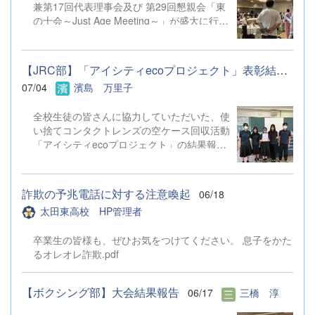
兼第17回代表理事会及び 第29回懇親会「東
を行っていただきました。 各分野で活躍
徒が直接、本校WebページよりGoogleフォームに入力して
の十会～Just Age Meeting～」が盛大に行わ
されている太田東高校のOG・OBの方々31
お申し込みくだ ...
れました。 総会では昨年度の活動と会計報
名を講師としてお迎えし、少人数のグループ
告、 今年度の活動予定や予算が原案通り承
に分かれ、活発な意見交換を行うことができ
認されました。 また、今後も期生会による
ました。講師の方々からいただいた多方面か
【JRC部】「アイシティecoプロジェクト」表彰結果のお知らせ
懇親会の開催が確認されました。 今回の懇
らのご指摘のおかげで、生徒たちは様々な気
07/04
濱島 万里子
親会「東の十会～Just Age Meeting～」は
づきを得ることができたようです。今後の探
十期生会(10期、20期、30期)が幹事、 十期
究活動に大きく役立つ第一歩を踏み出すこと
全校生徒の皆さんに協力していただいた、使
生が幹事長となり、179名の参加者を集め、
ができました。 （7月17日（金）の上毛新聞
い捨てコンタクトレンズの空ケース回収活動
盛大に開催されました。 特に今回の目玉企
にも掲載されています。） 【生徒から
「アイシティecoプロジェクト」の結果報告
画である「仮装での参加」 にはたくさんの
の感想（一部抜粋）】 今回の太東探究学で
です。重量3.31kg、3,310個のケースを回収
強者が参加し、 場を盛り上げてくれまし
講師の先生とお話したことで、今まで問題に
することができました。空ケースの売却代金
た。 最後には、 次回(R9年6月26日)幹事長
対して自分たちが考えていた視野がとても広
は、ふたたび視力を取り戻そうと願われる
の11期生に 青藍同窓会旗が渡され、 次回は
がりました。お金の面、建設面、衛生面だっ
詐欺の予兆電話に対する注意喚起
06/18
方々のために、全額が日本アイバンクに寄付
300人での開催を目指します！と宣言されま
たりと様々なためになる情報を、専門家の方
太田東高校 HP管理者
されます。 今回、部員全員で朝の呼びかけ
した。 次回も皆様のご参加をお待ちしてお
から意...
を行ったり、回収活動を行うことができまし
ります！
卒業生の皆様も、ぜひお気をつけてください。 息子をかた
た。ご協力ありがとうございました。
るオレオレ詐欺.pdf
【ボクシング部】大会結果報告
06/17
三橋 淳