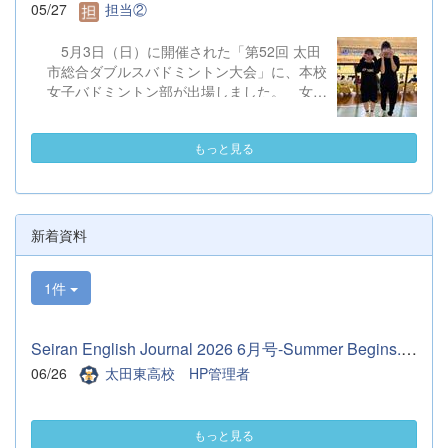
いなく終われるようにサポートできたらと思
05/27
担当②
太田市民会館 （会館案内図）
います。 （１年マネージャー 佐久間理
（駐車場図）
乃）
5月3日（日）に開催された「第52回 太田
住所：太田市飯塚町２００－１ 電
市総合ダブルスバドミントン大会」に、本校
話：０２７６－５７－８５７７ ３ 対 象 〇令和９
女子バドミントン部が出場しました。 女子
年３月卒業見込みの中学生およびその保護者、中学校教職
B級に3組、女子C級に5組がエントリーし、
員 〇中学校１・２年生およびその保護者
各ペアが熱戦を繰り広げました。その結果、
（ただし、令和９年３月卒業見込みの中
もっと見る
女子B級において田中（3年）・寺井（2年）
学生が優先となります。） ４ 内 容 （１）校長挨
ペアが見事「第3位」に入賞いたしまし
拶 （２）学校からの説明
た。 間近に迫った高校総体を前に、選手そ
（令和９年度入学者選抜について、
れぞれが成果と課題を見つけることができ、
学校概要、進路状況およびキャリア教育について)
普段の練習では味わえない貴重な経験を積む
（３）生徒による学校紹介（学校生活、
新着資料
ことができました。今回の経験を糧に、次の
学習、部活動について） （４）質疑応答
大会へ向けて部員一丸となって練習に励んで
５ 申込方法 （１）参加を希望する生徒又は保護者
1件
まいります。 最後になりますが、大会の
が直接、本校...
運営に携わっていただいた関係者の皆様、応
援してくださった皆様に感謝申し上げます。
Seiran English Journal 2026 6月号-Summer Begins.pdf
ありがとうございました。
06/26
太田東高校 HP管理者
もっと見る