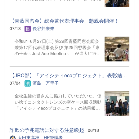
思...
学」の名称を改め、「太東探究学」がスター
40 部活動見学 ※午後の部で授業見学ま
トしています。 1年次は、2学期以降に実施
での参加は可能ですが、部活動見学のみの参加は御遠慮く
する「地域探究」について地域の課題や実社
ださい。 ２ 会 場 群馬県立太田東高等学
【青藍同窓会】総会兼代表理事会、懇親会開催！
会等の課題を取り上げて意見交換を行いまし
校 住所：太田市台之郷町４４
07/13
長谷井来未
た。2年次は、これから本格的に取り組んで
８ 電話：０２７６－４５－６５１１ ３ 対
いく各自の研究テーマについて研究計画・検
象 令和９年３月卒業見込みの中学生（※保護者の参加
令和8年6月27日(土) 第29回青藍同窓会総会
証方法が的確かどうかについての指導・助言
はできません） ４ 申込方法 （１）参加を希望する生
兼第17回代表理事会及び 第29回懇親会「東
を行っていただきました。 各分野で活躍
徒が直接、本校WebページよりGoogleフォームに入力して
の十会～Just Age Meeting～」が盛大に行わ
されている太田東高校のOG・OBの方々31
お申し込みくだ ...
れました。 総会では昨年度の活動と会計報
名を講師としてお迎えし、少人数のグループ
告、 今年度の活動予定や予算が原案通り承
に分かれ、活発な意見交換を行うことができ
認されました。 また、今後も期生会による
ました。講師の方々からいただいた多方面か
【JRC部】「アイシティecoプロジェクト」表彰結果のお知らせ
懇親会の開催が確認されました。 今回の懇
らのご指摘のおかげで、生徒たちは様々な気
07/04
濱島 万里子
親会「東の十会～Just Age Meeting～」は
づきを得ることができたようです。今後の探
十期生会(10期、20期、30期)が幹事、 十期
究活動に大きく役立つ第一歩を踏み出すこと
全校生徒の皆さんに協力していただいた、使
生が幹事長となり、179名の参加者を集め、
ができました。 （7月17日（金）の上毛新聞
い捨てコンタクトレンズの空ケース回収活動
盛大に開催されました。 特に今回の目玉企
にも掲載されています。） 【生徒から
「アイシティecoプロジェクト」の結果報告
画である「仮装での参加」 にはたくさんの
の感想（一部抜粋）】 今回の太東探究学で
です。重量3.31kg、3,310個のケースを回収
強者が参加し、 場を盛り上げてくれまし
講師の先生とお話したことで、今まで問題に
することができました。空ケースの売却代金
た。 最後には、 次回(R9年6月26日)幹事長
対して自分たちが考えていた視野がとても広
は、ふたたび視力を取り戻そうと願われる
の11期生に 青藍同窓会旗が渡され、 次回は
がりました。お金の面、建設面、衛生面だっ
詐欺の予兆電話に対する注意喚起
06/18
方々のために、全額が日本アイバンクに寄付
300人での開催を目指します！と宣言されま
たりと様々なためになる情報を、専門家の方
太田東高校 HP管理者