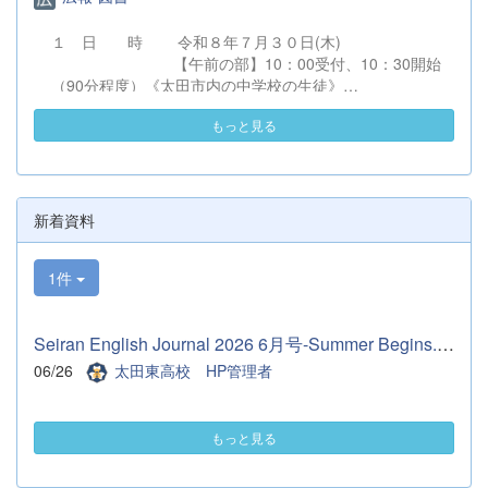
頂きました。マネージャーさんは3年生1人
だけなので、2ヶ月しかない中で、仕事を沢
１ 日 時 令和８年７月３０日(木)
山伝授していただきました。そのおかげでこ
【午前の部】10：00受付、10：30開始
れからもやっていく自信につながりました。
（90分程度）《太田市内の中学校の生徒》
とても充実した2ヶ月間でした。 先輩たちあ
【午後の部】13：30受付、14：00開始
りがとうございました。 これからは、代替
もっと見る
（90分程度）《太田市外の中学校の生徒》
わりして2年生が主役となります。1年後悔
※２回とも同一内容です。 ２ 会 場
いなく終われるようにサポートできたらと思
太田市民会館 （会館案内図）
います。 （１年マネージャー 佐久間理
（駐車場図）
乃）
住所：太田市飯塚町２００－１ 電
新着資料
話：０２７６－５７－８５７７ ３ 対 象 〇令和９
年３月卒業見込みの中学生およびその保護者、中学校教職
1件
員 〇中学校１・２年生およびその保護者
（ただし、令和９年３月卒業見込みの中
学生が優先となります。） ４ 内 容 （１）校長挨
Seiran English Journal 2026 6月号-Summer Begins.pdf
拶 （２）学校からの説明
（令和９年度入学者選抜について、
06/26
太田東高校 HP管理者
学校概要、進路状況およびキャリア教育について)
（３）生徒による学校紹介（学校生活、
学習、部活動について） （４）質疑応答
もっと見る
５ 申込方法 （１）参加を希望する生徒又は保護者
が直接、本校...