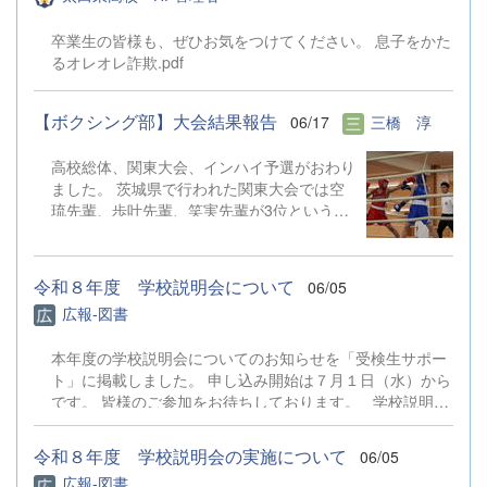
されます。 今回、部員全員で朝の呼びかけ
した。 次回も皆様のご参加をお待ちしてお
から意...
を行ったり、回収活動を行うことができまし
ります！
卒業生の皆様も、ぜひお気をつけてください。 息子をかた
た。ご協力ありがとうございました。
るオレオレ詐欺.pdf
【ボクシング部】大会結果報告
06/17
三橋 淳
高校総体、関東大会、インハイ予選がおわり
ました。 茨城県で行われた関東大会では空
琉先輩、歩叶先輩、笑実先輩が3位という結
果でした。 インハイ予選では、歩叶先輩が
勝ち進み8月に京都で行われるインターハイ
に出場することが決まりました。 はじめて
令和８年度 学校説明会について
06/05
真近でみるボクシングは想像よりも迫力のあ
広報-図書
るものでした。入部するまで関わることがな
かったのでマネージャーの仕事を通してルー
本年度の学校説明会についてのお知らせを「受検生サポー
ルなどを少しずつ理解できるようになってい
ト」に掲載しました。 申し込み開始は７月１日（水）から
ることがとても嬉しいです。 また、インハ
です。 皆様のご参加をお待ちしております。 学校説明会
イ予選の日は今まで部活を支えてくれていた
について
3年生の最後の大会でした。 4月から6月の2
ヶ月間で、大会が次々と行われ、忙しい期間
令和８年度 学校説明会の実施について
06/05
となりましたが、その分多くのことを教えて
広報-図書