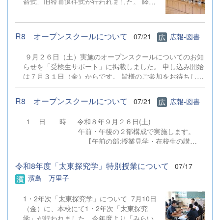
命式、旧役員退任式が行われました。 陸上
競技部、ボクシング部、水泳同好会、少林寺
拳法部、男子バスケットボール部が賞状を受
け取りました。 校
R8 オープンスクールについて
07/21
広報-図書
歌斉唱の後の校長式辞では、1学期の様々な
体験等を振り返り、今後の成長に活かしてほ
９月２６日（土）実施のオープンスクールについてのお知
しい等の話、長い夏休み、「誠・明・健」の
らせを「受検生サポート」に掲載しました。 申し込み開始
校訓を意識した生活を心がけ安全・安心に過
は７月３１日（金）からです。 皆様のご参加をお待ちして
ごし、無事に２学期に成長した姿を見せてほ
おります。 ７月３０日（木）実施の学校説明会の申し込み
しい等のお話がありました。 引
ではありませんのでご注意ください。 オープンスク
き続いての諸連絡では生徒指導部より闇バイ
R8 オープンスクールについて
07/21
広報-図書
ールについて
トについての話など夏季休業中の留意点、キ
ャリア教育部より集団としての成長には個人
１ 日 時 令和８年９月２６日(土)
の伸長が必要であるなどの話や各学年につい
午前・午後の２部構成で実施します。
てのアドバイスなどがありました。 その
【午前の部:授業見学・在校生の講
後、関東大会壮行会では陸上部より関東大会
演】 10：20～ 受付（第1体育
に向けての力強い決意表明がありました。
館） 10：35～11：20 授業見学（本
令和8年度「太東探究学」特別授業について
07/17
最後に生徒会本部 新役員任命式・旧役員退
校 第3校時） 11：30～11：55 在校
濱島 万里子
任式が行われました。 【生徒の声】 校
生の講演（第１体育館）
長先生の講話を聞いて、夏休みに過ごし方に
【午後の部:授業見学・部活動見学あ
ついて深く考える良い機会になりました。
1・2年次「太東探究学」について 7月10日
り】 12：50～ 受付（第1体
自分は入学して初めての夏休みなので、夏
（金）に、本校にて1・2年次「太東探究
育館） 13：05～13：50 授業見学
休みを有効活用し、有益な夏休みにしたいと
学」が行われました。今年度より「みらい
（本校 第5校時） 14：10～15：