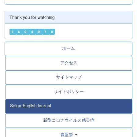
が直接、本校...
Thank you for watching
1
6
0
4
9
7
0
ホーム
アクセス
サイトマップ
サイトポリシー
SeiranEnglishJournal
新型コロナウイルス感染症
青藍祭