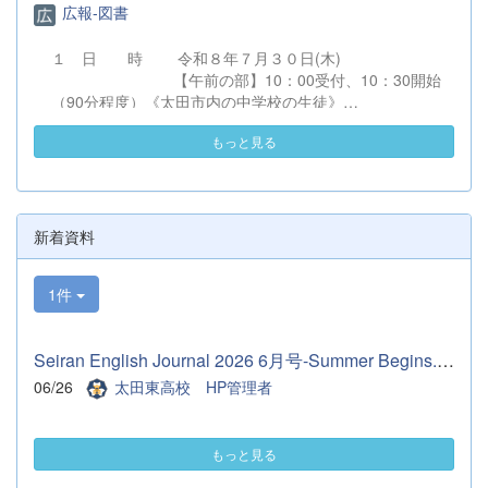
となりましたが、その分多くのことを教えて
広報-図書
頂きました。マネージャーさんは3年生1人
だけなので、2ヶ月しかない中で、仕事を沢
１ 日 時 令和８年７月３０日(木)
山伝授していただきました。そのおかげでこ
【午前の部】10：00受付、10：30開始
れからもやっていく自信につながりました。
（90分程度）《太田市内の中学校の生徒》
とても充実した2ヶ月間でした。 先輩たちあ
【午後の部】13：30受付、14：00開始
りがとうございました。 これからは、代替
もっと見る
（90分程度）《太田市外の中学校の生徒》
わりして2年生が主役となります。1年後悔
※２回とも同一内容です。 ２ 会 場
いなく終われるようにサポートできたらと思
太田市民会館 （会館案内図）
います。 （１年マネージャー 佐久間理
（駐車場図）
乃）
住所：太田市飯塚町２００－１ 電
新着資料
話：０２７６－５７－８５７７ ３ 対 象 〇令和９
年３月卒業見込みの中学生およびその保護者、中学校教職
1件
員 〇中学校１・２年生およびその保護者
（ただし、令和９年３月卒業見込みの中
学生が優先となります。） ４ 内 容 （１）校長挨
Seiran English Journal 2026 6月号-Summer Begins.pdf
拶 （２）学校からの説明
（令和９年度入学者選抜について、
06/26
太田東高校 HP管理者
学校概要、進路状況およびキャリア教育について)
（３）生徒による学校紹介（学校生活、
学習、部活動について） （４）質疑応答
もっと見る
５ 申込方法 （１）参加を希望する生徒又は保護者