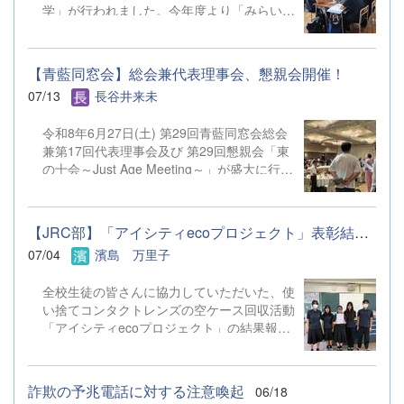
休みを有効活用し、有益な夏休みにしたいと
学」が行われました。今年度より「みらい
（本校 第5校時） 14：10～15：
思...
学」の名称を改め、「太東探究学」がスター
40 部活動見学 ※午後の部で授業見学ま
トしています。 1年次は、2学期以降に実施
での参加は可能ですが、部活動見学のみの参加は御遠慮く
する「地域探究」について地域の課題や実社
ださい。 ２ 会 場 群馬県立太田東高等学
【青藍同窓会】総会兼代表理事会、懇親会開催！
会等の課題を取り上げて意見交換を行いまし
校 住所：太田市台之郷町４４
07/13
長谷井来未
た。2年次は、これから本格的に取り組んで
８ 電話：０２７６－４５－６５１１ ３ 対
いく各自の研究テーマについて研究計画・検
象 令和９年３月卒業見込みの中学生（※保護者の参加
令和8年6月27日(土) 第29回青藍同窓会総会
証方法が的確かどうかについての指導・助言
はできません） ４ 申込方法 （１）参加を希望する生
兼第17回代表理事会及び 第29回懇親会「東
を行っていただきました。 各分野で活躍
徒が直接、本校WebページよりGoogleフォームに入力して
の十会～Just Age Meeting～」が盛大に行わ
されている太田東高校のOG・OBの方々31
お申し込みくだ ...
れました。 総会では昨年度の活動と会計報
名を講師としてお迎えし、少人数のグループ
告、 今年度の活動予定や予算が原案通り承
に分かれ、活発な意見交換を行うことができ
認されました。 また、今後も期生会による
ました。講師の方々からいただいた多方面か
【JRC部】「アイシティecoプロジェクト」表彰結果のお知らせ
懇親会の開催が確認されました。 今回の懇
らのご指摘のおかげで、生徒たちは様々な気
07/04
濱島 万里子
親会「東の十会～Just Age Meeting～」は
づきを得ることができたようです。今後の探
十期生会(10期、20期、30期)が幹事、 十期
究活動に大きく役立つ第一歩を踏み出すこと
全校生徒の皆さんに協力していただいた、使
生が幹事長となり、179名の参加者を集め、
ができました。 （7月17日（金）の上毛新聞
い捨てコンタクトレンズの空ケース回収活動
盛大に開催されました。 特に今回の目玉企
にも掲載されています。） 【生徒から
「アイシティecoプロジェクト」の結果報告
画である「仮装での参加」 にはたくさんの
の感想（一部抜粋）】 今回の太東探究学で
です。重量3.31kg、3,310個のケースを回収
強者が参加し、 場を盛り上げてくれまし
講師の先生とお話したことで、今まで問題に
することができました。空ケースの売却代金
た。 最後には、 次回(R9年6月26日)幹事長
対して自分たちが考えていた視野がとても広
は、ふたたび視力を取り戻そうと願われる
の11期生に 青藍同窓会旗が渡され、 次回は
がりました。お金の面、建設面、衛生面だっ
詐欺の予兆電話に対する注意喚起
06/18
方々のために、全額が日本アイバンクに寄付
300人での開催を目指します！と宣言されま