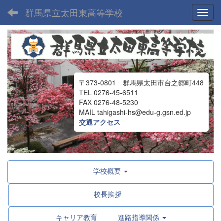
群馬県立太田東高等学校
Toggl
〒373-0801 群馬県太田市台之郷町448
TEL 0276-45-6511
FAX 0276-48-5230
MAIL tahigashi-hs@edu-g.gsn.ed.jp
交通アクセス
学校概要
校長挨拶
キャリア教育 進路指導関係