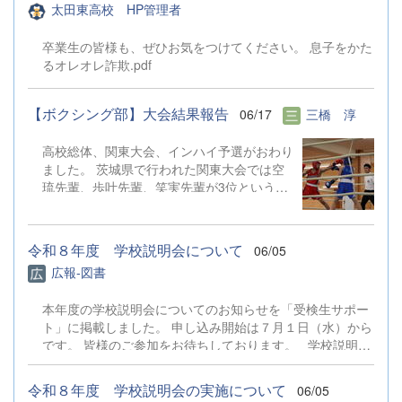
たりと様々なためになる情報を、専門家の方
太田東高校 HP管理者
されます。 今回、部員全員で朝の呼びかけ
した。 次回も皆様のご参加をお待ちしてお
から意...
を行ったり、回収活動を行うことができまし
ります！
卒業生の皆様も、ぜひお気をつけてください。 息子をかた
た。ご協力ありがとうございました。
るオレオレ詐欺.pdf
【ボクシング部】大会結果報告
06/17
三橋 淳
高校総体、関東大会、インハイ予選がおわり
ました。 茨城県で行われた関東大会では空
琉先輩、歩叶先輩、笑実先輩が3位という結
果でした。 インハイ予選では、歩叶先輩が
勝ち進み8月に京都で行われるインターハイ
に出場することが決まりました。 はじめて
令和８年度 学校説明会について
06/05
真近でみるボクシングは想像よりも迫力のあ
広報-図書
るものでした。入部するまで関わることがな
かったのでマネージャーの仕事を通してルー
本年度の学校説明会についてのお知らせを「受検生サポー
ルなどを少しずつ理解できるようになってい
ト」に掲載しました。 申し込み開始は７月１日（水）から
ることがとても嬉しいです。 また、インハ
です。 皆様のご参加をお待ちしております。 学校説明会
イ予選の日は今まで部活を支えてくれていた
について
3年生の最後の大会でした。 4月から6月の2
ヶ月間で、大会が次々と行われ、忙しい期間
令和８年度 学校説明会の実施について
06/05