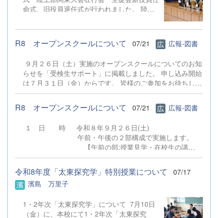
命式、旧役員退任式が行われました。 陸上
競技部、ボクシング部、水泳同好会、少林寺
拳法部、男子バスケットボール部が賞状を受
け取りました。 校
R8 オープンスクールについて
07/21
広報-図書
歌斉唱の後の校長式辞では、1学期の様々な
体験等を振り返り、今後の成長に活かしてほ
９月２６日（土）実施のオープンスクールについてのお知
しい等の話、長い夏休み、「誠・明・健」の
らせを「受検生サポート」に掲載しました。 申し込み開始
校訓を意識した生活を心がけ安全・安心に過
は７月３１日（金）からです。 皆様のご参加をお待ちして
ごし、無事に２学期に成長した姿を見せてほ
おります。 ７月３０日（木）実施の学校説明会の申し込み
しい等のお話がありました。 引
ではありませんのでご注意ください。 オープンスク
き続いての諸連絡では生徒指導部より闇バイ
R8 オープンスクールについて
07/21
広報-図書
ールについて
トについての話など夏季休業中の留意点、キ
ャリア教育部より集団としての成長には個人
１ 日 時 令和８年９月２６日(土)
の伸長が必要であるなどの話や各学年につい
午前・午後の２部構成で実施します。
てのアドバイスなどがありました。 その
【午前の部:授業見学・在校生の講
後、関東大会壮行会では陸上部より関東大会
演】 10：20～ 受付（第1体育
に向けての力強い決意表明がありました。
館） 10：35～11：20 授業見学（本
令和8年度「太東探究学」特別授業について
07/17
最後に生徒会本部 新役員任命式・旧役員退
校 第3校時） 11：30～11：55 在校
濱島 万里子
任式が行われました。 【生徒の声】 校
生の講演（第１体育館）
長先生の講話を聞いて、夏休みに過ごし方に
【午後の部:授業見学・部活動見学あ
ついて深く考える良い機会になりました。
1・2年次「太東探究学」について 7月10日
り】 12：50～ 受付（第1体
自分は入学して初めての夏休みなので、夏
（金）に、本校にて1・2年次「太東探究
育館） 13：05～13：50 授業見学