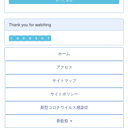
５ 申込方法 （１）参加を希望する生徒又は保護者
が直接、本校...
Thank you for watching
1
6
0
8
5
0
7
ホーム
アクセス
サイトマップ
サイトポリシー
新型コロナウイルス感染症
青藍祭