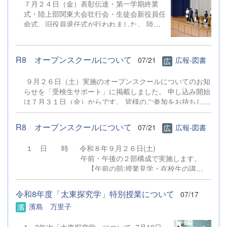
７月２４日（金）表彰伝達・第一学期終業
式・陸上部関東大会壮行会・生徒会新役員任
命式、旧役員退任式が行われました。 陸上
競技部、ボクシング部、水泳同好会、少林寺
拳法部、男子バスケットボール部が賞状を受
け取りました。 校
R8 オープンスクールについて
07/21
広報-図書
歌斉唱の後の校長式辞では、1学期の様々な
体験等を振り返り、今後の成長に活かしてほ
９月２６日（土）実施のオープンスクールについてのお知
しい等の話、長い夏休み、「誠・明・健」の
らせを「受検生サポート」に掲載しました。 申し込み開始
校訓を意識した生活を心がけ安全・安心に過
は７月３１日（金）からです。 皆様のご参加をお待ちして
ごし、無事に２学期に成長した姿を見せてほ
おります。 ７月３０日（木）実施の学校説明会の申し込み
しい等のお話がありました。 引
ではありませんのでご注意ください。 オープンスク
き続いての諸連絡では生徒指導部より闇バイ
R8 オープンスクールについて
07/21
広報-図書
ールについて
トについての話など夏季休業中の留意点、キ
ャリア教育部より集団としての成長には個人
１ 日 時 令和８年９月２６日(土)
の伸長が必要であるなどの話や各学年につい
午前・午後の２部構成で実施します。
てのアドバイスなどがありました。 その
【午前の部:授業見学・在校生の講
後、関東大会壮行会では陸上部より関東大会
演】 10：20～ 受付（第1体育
に向けての力強い決意表明がありました。
館） 10：35～11：20 授業見学（本
令和8年度「太東探究学」特別授業について
07/17
最後に生徒会本部 新役員任命式・旧役員退
校 第3校時） 11：30～11：55 在校
濱島 万里子
任式が行われました。 【生徒の声】 校
生の講演（第１体育館）
長先生の講話を聞いて、夏休みに過ごし方に
【午後の部:授業見学・部活動見学あ
ついて深く考える良い機会になりました。