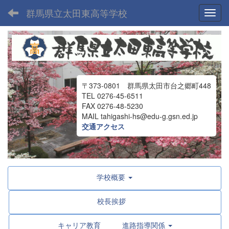
群馬県立太田東高等学校
Toggl
〒373-0801 群馬県太田市台之郷町448
TEL 0276-45-6511
FAX 0276-48-5230
MAIL tahigashi-hs@edu-g.gsn.ed.jp
交通アクセス
学校概要
校長挨拶
キャリア教育 進路指導関係