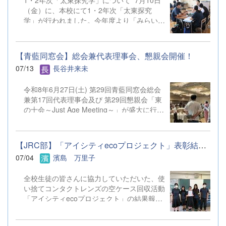
1・2年次「太東探究学」について 7月10日
り】 12：50～ 受付（第1体
自分は入学して初めての夏休みなので、夏
（金）に、本校にて1・2年次「太東探究
育館） 13：05～13：50 授業見学
休みを有効活用し、有益な夏休みにしたいと
学」が行われました。今年度より「みらい
（本校 第5校時） 14：10～15：
思...
学」の名称を改め、「太東探究学」がスター
40 部活動見学 ※午後の部で授業見学ま
トしています。 1年次は、2学期以降に実施
での参加は可能ですが、部活動見学のみの参加は御遠慮く
する「地域探究」について地域の課題や実社
ださい。 ２ 会 場 群馬県立太田東高等学
【青藍同窓会】総会兼代表理事会、懇親会開催！
会等の課題を取り上げて意見交換を行いまし
校 住所：太田市台之郷町４４
07/13
長谷井来未
た。2年次は、これから本格的に取り組んで
８ 電話：０２７６－４５－６５１１ ３ 対
いく各自の研究テーマについて研究計画・検
象 令和９年３月卒業見込みの中学生（※保護者の参加
令和8年6月27日(土) 第29回青藍同窓会総会
証方法が的確かどうかについての指導・助言
はできません） ４ 申込方法 （１）参加を希望する生
兼第17回代表理事会及び 第29回懇親会「東
を行っていただきました。 各分野で活躍
徒が直接、本校WebページよりGoogleフォームに入力して
の十会～Just Age Meeting～」が盛大に行わ
されている太田東高校のOG・OBの方々31
お申し込みくだ ...
れました。 総会では昨年度の活動と会計報
名を講師としてお迎えし、少人数のグループ
告、 今年度の活動予定や予算が原案通り承
に分かれ、活発な意見交換を行うことができ
認されました。 また、今後も期生会による
ました。講師の方々からいただいた多方面か
【JRC部】「アイシティecoプロジェクト」表彰結果のお知らせ
懇親会の開催が確認されました。 今回の懇
らのご指摘のおかげで、生徒たちは様々な気
07/04
濱島 万里子
親会「東の十会～Just Age Meeting～」は
づきを得ることができたようです。今後の探
十期生会(10期、20期、30期)が幹事、 十期
究活動に大きく役立つ第一歩を踏み出すこと
全校生徒の皆さんに協力していただいた、使
生が幹事長となり、179名の参加者を集め、
ができました。 （7月17日（金）の上毛新聞
い捨てコンタクトレンズの空ケース回収活動
盛大に開催されました。 特に今回の目玉企
にも掲載されています。） 【生徒から
「アイシティecoプロジェクト」の結果報告
画である「仮装での参加」 にはたくさんの
の感想（一部抜粋）】 今回の太東探究学で
です。重量3.31kg、3,310個のケースを回収
強者が参加し、 場を盛り上げてくれまし
講師の先生とお話したことで、今まで問題に
することができました。空ケースの売却代金
た。 最後には、 次回(R9年6月26日)幹事長
対して自分たちが考えていた視野がとても広