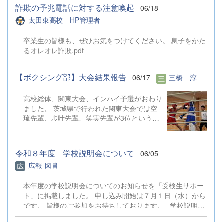
は、ふたたび視力を取り戻そうと願われる
の11期生に 青藍同窓会旗が渡され、 次回は
がりました。お金の面、建設面、衛生面だっ
詐欺の予兆電話に対する注意喚起
06/18
方々のために、全額が日本アイバンクに寄付
300人での開催を目指します！と宣言されま
たりと様々なためになる情報を、専門家の方
太田東高校 HP管理者
されます。 今回、部員全員で朝の呼びかけ
した。 次回も皆様のご参加をお待ちしてお
から意...
を行ったり、回収活動を行うことができまし
ります！
卒業生の皆様も、ぜひお気をつけてください。 息子をかた
た。ご協力ありがとうございました。
るオレオレ詐欺.pdf
【ボクシング部】大会結果報告
06/17
三橋 淳
高校総体、関東大会、インハイ予選がおわり
ました。 茨城県で行われた関東大会では空
琉先輩、歩叶先輩、笑実先輩が3位という結
果でした。 インハイ予選では、歩叶先輩が
勝ち進み8月に京都で行われるインターハイ
に出場することが決まりました。 はじめて
令和８年度 学校説明会について
06/05
真近でみるボクシングは想像よりも迫力のあ
広報-図書
るものでした。入部するまで関わることがな
かったのでマネージャーの仕事を通してルー
本年度の学校説明会についてのお知らせを「受検生サポー
ルなどを少しずつ理解できるようになってい
ト」に掲載しました。 申し込み開始は７月１日（水）から
ることがとても嬉しいです。 また、インハ
です。 皆様のご参加をお待ちしております。 学校説明会
イ予選の日は今まで部活を支えてくれていた
について
3年生の最後の大会でした。 4月から6月の2