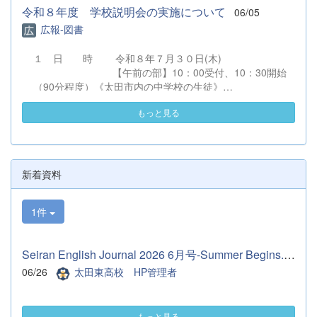
ヶ月間で、大会が次々と行われ、忙しい期間
令和８年度 学校説明会の実施について
06/05
となりましたが、その分多くのことを教えて
広報-図書
頂きました。マネージャーさんは3年生1人
だけなので、2ヶ月しかない中で、仕事を沢
１ 日 時 令和８年７月３０日(木)
山伝授していただきました。そのおかげでこ
【午前の部】10：00受付、10：30開始
れからもやっていく自信につながりました。
（90分程度）《太田市内の中学校の生徒》
とても充実した2ヶ月間でした。 先輩たちあ
【午後の部】13：30受付、14：00開始
りがとうございました。 これからは、代替
もっと見る
（90分程度）《太田市外の中学校の生徒》
わりして2年生が主役となります。1年後悔
※２回とも同一内容です。 ２ 会 場
いなく終われるようにサポートできたらと思
太田市民会館 （会館案内図）
います。 （１年マネージャー 佐久間理
（駐車場図）
乃）
住所：太田市飯塚町２００－１ 電
新着資料
話：０２７６－５７－８５７７ ３ 対 象 〇令和９
年３月卒業見込みの中学生およびその保護者、中学校教職
1件
員 〇中学校１・２年生およびその保護者
（ただし、令和９年３月卒業見込みの中
学生が優先となります。） ４ 内 容 （１）校長挨
Seiran English Journal 2026 6月号-Summer Begins.pdf
拶 （２）学校からの説明
（令和９年度入学者選抜について、
06/26
太田東高校 HP管理者
学校概要、進路状況およびキャリア教育について)
（３）生徒による学校紹介（学校生活、
学習、部活動について） （４）質疑応答
もっと見る