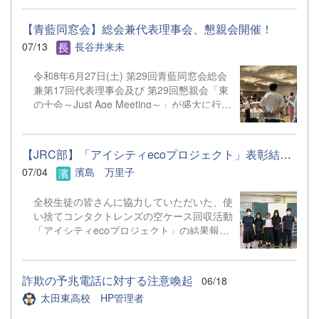
トしています。 1年次は、2学期以降に実施
での参加は可能ですが、部活動見学のみの参加は御遠慮く
する「地域探究」について地域の課題や実社
ださい。 ２ 会 場 群馬県立太田東高等学
【青藍同窓会】総会兼代表理事会、懇親会開催！
会等の課題を取り上げて意見交換を行いまし
校 住所：太田市台之郷町４４
07/13
長谷井来未
た。2年次は、これから本格的に取り組んで
８ 電話：０２７６－４５－６５１１ ３ 対
いく各自の研究テーマについて研究計画・検
象 令和９年３月卒業見込みの中学生（※保護者の参加
令和8年6月27日(土) 第29回青藍同窓会総会
証方法が的確かどうかについての指導・助言
はできません） ４ 申込方法 （１）参加を希望する生
兼第17回代表理事会及び 第29回懇親会「東
を行っていただきました。 各分野で活躍
徒が直接、本校WebページよりGoogleフォームに入力して
の十会～Just Age Meeting～」が盛大に行わ
されている太田東高校のOG・OBの方々31
お申し込みくだ ...
れました。 総会では昨年度の活動と会計報
名を講師としてお迎えし、少人数のグループ
告、 今年度の活動予定や予算が原案通り承
に分かれ、活発な意見交換を行うことができ
認されました。 また、今後も期生会による
ました。講師の方々からいただいた多方面か
【JRC部】「アイシティecoプロジェクト」表彰結果のお知らせ
懇親会の開催が確認されました。 今回の懇
らのご指摘のおかげで、生徒たちは様々な気
07/04
濱島 万里子
親会「東の十会～Just Age Meeting～」は
づきを得ることができたようです。今後の探
十期生会(10期、20期、30期)が幹事、 十期
究活動に大きく役立つ第一歩を踏み出すこと
全校生徒の皆さんに協力していただいた、使
生が幹事長となり、179名の参加者を集め、
ができました。 （7月17日（金）の上毛新聞
い捨てコンタクトレンズの空ケース回収活動
盛大に開催されました。 特に今回の目玉企
にも掲載されています。） 【生徒から
「アイシティecoプロジェクト」の結果報告
画である「仮装での参加」 にはたくさんの
の感想（一部抜粋）】 今回の太東探究学で
です。重量3.31kg、3,310個のケースを回収
強者が参加し、 場を盛り上げてくれまし
講師の先生とお話したことで、今まで問題に
することができました。空ケースの売却代金
た。 最後には、 次回(R9年6月26日)幹事長
対して自分たちが考えていた視野がとても広
は、ふたたび視力を取り戻そうと願われる
の11期生に 青藍同窓会旗が渡され、 次回は
がりました。お金の面、建設面、衛生面だっ
詐欺の予兆電話に対する注意喚起
06/18
方々のために、全額が日本アイバンクに寄付
300人での開催を目指します！と宣言されま
たりと様々なためになる情報を、専門家の方
太田東高校 HP管理者
されます。 今回、部員全員で朝の呼びかけ
した。 次回も皆様のご参加をお待ちしてお
から意...
を行ったり、回収活動を行うことができまし
ります！