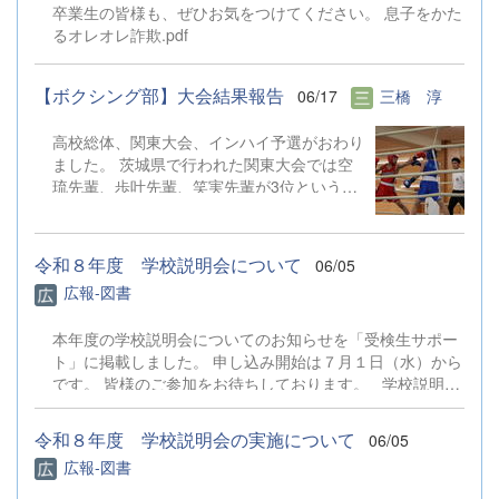
卒業生の皆様も、ぜひお気をつけてください。 息子をかた
た。ご協力ありがとうございました。
るオレオレ詐欺.pdf
【ボクシング部】大会結果報告
06/17
三橋 淳
高校総体、関東大会、インハイ予選がおわり
ました。 茨城県で行われた関東大会では空
琉先輩、歩叶先輩、笑実先輩が3位という結
果でした。 インハイ予選では、歩叶先輩が
勝ち進み8月に京都で行われるインターハイ
に出場することが決まりました。 はじめて
令和８年度 学校説明会について
06/05
真近でみるボクシングは想像よりも迫力のあ
広報-図書
るものでした。入部するまで関わることがな
かったのでマネージャーの仕事を通してルー
本年度の学校説明会についてのお知らせを「受検生サポー
ルなどを少しずつ理解できるようになってい
ト」に掲載しました。 申し込み開始は７月１日（水）から
ることがとても嬉しいです。 また、インハ
です。 皆様のご参加をお待ちしております。 学校説明会
イ予選の日は今まで部活を支えてくれていた
について
3年生の最後の大会でした。 4月から6月の2
ヶ月間で、大会が次々と行われ、忙しい期間
令和８年度 学校説明会の実施について
06/05
となりましたが、その分多くのことを教えて
広報-図書
頂きました。マネージャーさんは3年生1人
だけなので、2ヶ月しかない中で、仕事を沢