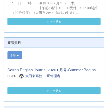
１ 日 時 令和８年７月３０日(木)
山伝授していただきました。そのおかげでこ
【午前の部】10：00受付、10：30開始
れからもやっていく自信につながりました。
（90分程度）《太田市内の中学校の生徒》
とても充実した2ヶ月間でした。 先輩たちあ
【午後の部】13：30受付、14：00開始
りがとうございました。 これからは、代替
もっと見る
（90分程度）《太田市外の中学校の生徒》
わりして2年生が主役となります。1年後悔
※２回とも同一内容です。 ２ 会 場
いなく終われるようにサポートできたらと思
太田市民会館 （会館案内図）
います。 （１年マネージャー 佐久間理
（駐車場図）
乃）
住所：太田市飯塚町２００－１ 電
新着資料
話：０２７６－５７－８５７７ ３ 対 象 〇令和９
年３月卒業見込みの中学生およびその保護者、中学校教職
1件
員 〇中学校１・２年生およびその保護者
（ただし、令和９年３月卒業見込みの中
学生が優先となります。） ４ 内 容 （１）校長挨
Seiran English Journal 2026 6月号-Summer Begins.pdf
拶 （２）学校からの説明
（令和９年度入学者選抜について、
06/26
太田東高校 HP管理者
学校概要、進路状況およびキャリア教育について)
（３）生徒による学校紹介（学校生活、
学習、部活動について） （４）質疑応答
もっと見る
５ 申込方法 （１）参加を希望する生徒又は保護者
が直接、本校...