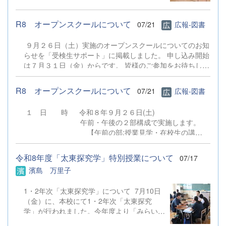
拳法部、男子バスケットボール部が賞状を受
け取りました。 校
R8 オープンスクールについて
07/21
広報-図書
歌斉唱の後の校長式辞では、1学期の様々な
体験等を振り返り、今後の成長に活かしてほ
９月２６日（土）実施のオープンスクールについてのお知
しい等の話、長い夏休み、「誠・明・健」の
らせを「受検生サポート」に掲載しました。 申し込み開始
校訓を意識した生活を心がけ安全・安心に過
は７月３１日（金）からです。 皆様のご参加をお待ちして
ごし、無事に２学期に成長した姿を見せてほ
おります。 ７月３０日（木）実施の学校説明会の申し込み
しい等のお話がありました。 引
ではありませんのでご注意ください。 オープンスク
き続いての諸連絡では生徒指導部より闇バイ
R8 オープンスクールについて
07/21
広報-図書
ールについて
トについての話など夏季休業中の留意点、キ
ャリア教育部より集団としての成長には個人
１ 日 時 令和８年９月２６日(土)
の伸長が必要であるなどの話や各学年につい
午前・午後の２部構成で実施します。
てのアドバイスなどがありました。 その
【午前の部:授業見学・在校生の講
後、関東大会壮行会では陸上部より関東大会
演】 10：20～ 受付（第1体育
に向けての力強い決意表明がありました。
館） 10：35～11：20 授業見学（本
令和8年度「太東探究学」特別授業について
07/17
最後に生徒会本部 新役員任命式・旧役員退
校 第3校時） 11：30～11：55 在校
濱島 万里子
任式が行われました。 【生徒の声】 校
生の講演（第１体育館）
長先生の講話を聞いて、夏休みに過ごし方に
【午後の部:授業見学・部活動見学あ
ついて深く考える良い機会になりました。
1・2年次「太東探究学」について 7月10日
り】 12：50～ 受付（第1体
自分は入学して初めての夏休みなので、夏
（金）に、本校にて1・2年次「太東探究
育館） 13：05～13：50 授業見学
休みを有効活用し、有益な夏休みにしたいと
学」が行われました。今年度より「みらい
（本校 第5校時） 14：10～15：
思...
学」の名称を改め、「太東探究学」がスター
40 部活動見学 ※午後の部で授業見学ま