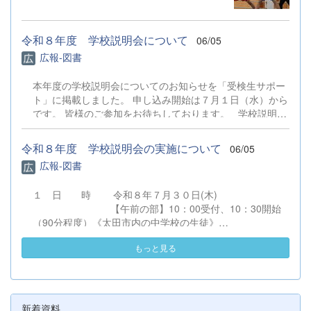
果でした。 インハイ予選では、歩叶先輩が
勝ち進み8月に京都で行われるインターハイ
に出場することが決まりました。 はじめて
令和８年度 学校説明会について
06/05
真近でみるボクシングは想像よりも迫力のあ
広報-図書
るものでした。入部するまで関わることがな
かったのでマネージャーの仕事を通してルー
本年度の学校説明会についてのお知らせを「受検生サポー
ルなどを少しずつ理解できるようになってい
ト」に掲載しました。 申し込み開始は７月１日（水）から
ることがとても嬉しいです。 また、インハ
です。 皆様のご参加をお待ちしております。 学校説明会
イ予選の日は今まで部活を支えてくれていた
について
3年生の最後の大会でした。 4月から6月の2
ヶ月間で、大会が次々と行われ、忙しい期間
令和８年度 学校説明会の実施について
06/05
となりましたが、その分多くのことを教えて
広報-図書
頂きました。マネージャーさんは3年生1人
だけなので、2ヶ月しかない中で、仕事を沢
１ 日 時 令和８年７月３０日(木)
山伝授していただきました。そのおかげでこ
【午前の部】10：00受付、10：30開始
れからもやっていく自信につながりました。
（90分程度）《太田市内の中学校の生徒》
とても充実した2ヶ月間でした。 先輩たちあ
【午後の部】13：30受付、14：00開始
りがとうございました。 これからは、代替
もっと見る
（90分程度）《太田市外の中学校の生徒》
わりして2年生が主役となります。1年後悔
※２回とも同一内容です。 ２ 会 場
いなく終われるようにサポートできたらと思
太田市民会館 （会館案内図）
います。 （１年マネージャー 佐久間理
（駐車場図）
乃）
住所：太田市飯塚町２００－１ 電
新着資料