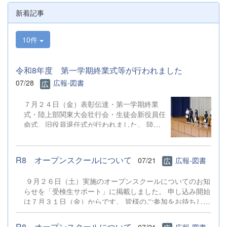
新着記事
10件
令和8年度 第一学期終業式等が行われました
07/28
広報-図書
７月２４日（金）表彰伝達・第一学期終業
式・陸上部関東大会壮行会・生徒会新役員任
命式、旧役員退任式が行われました。 陸上
競技部、ボクシング部、水泳同好会、少林寺
拳法部、男子バスケットボール部が賞状を受
け取りました。 校
R8 オープンスクールについて
07/21
広報-図書
歌斉唱の後の校長式辞では、1学期の様々な
体験等を振り返り、今後の成長に活かしてほ
９月２６日（土）実施のオープンスクールについてのお知
しい等の話、長い夏休み、「誠・明・健」の
らせを「受検生サポート」に掲載しました。 申し込み開始
校訓を意識した生活を心がけ安全・安心に過
は７月３１日（金）からです。 皆様のご参加をお待ちして
ごし、無事に２学期に成長した姿を見せてほ
おります。 ７月３０日（木）実施の学校説明会の申し込み
しい等のお話がありました。 引
ではありませんのでご注意ください。 オープンスク
き続いての諸連絡では生徒指導部より闇バイ
R8 オープンスクールについて