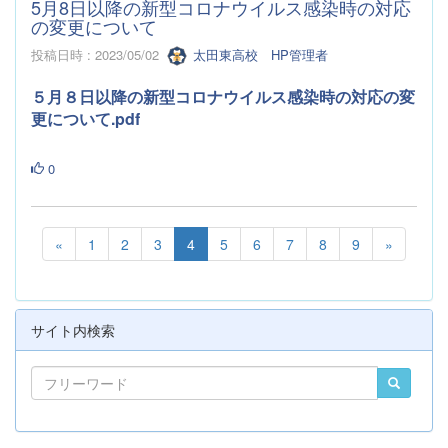
5月8日以降の新型コロナウイルス感染時の対応
の変更について
投稿日時 : 2023/05/02
太田東高校 HP管理者
５月８日以降の新型コロナウイルス感染時の対応の変
更について.pdf
0
«
1
2
3
4
5
6
7
8
9
»
サイト内検索