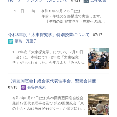
07/21
広報-図書
ールについて
トについての話など夏季休業中の留意点、キ
ャリア教育部より集団としての成長には個人
１ 日 時 令和８年９月２６日(土)
の伸長が必要であるなどの話や各学年につい
午前・午後の２部構成で実施します。
てのアドバイスなどがありました。 その
【午前の部:授業見学・在校生の講
後、関東大会壮行会では陸上部より関東大会
演】 10：20～ 受付（第1体育
に向けての力強い決意表明がありました。
館） 10：35～11：20 授業見学（本
令和8年度「太東探究学」特別授業について
07/17
最後に生徒会本部 新役員任命式・旧役員退
校 第3校時） 11：30～11：55 在校
濱島 万里子
任式が行われました。 【生徒の声】 校
生の講演（第１体育館）
長先生の講話を聞いて、夏休みに過ごし方に
【午後の部:授業見学・部活動見学あ
ついて深く考える良い機会になりました。
1・2年次「太東探究学」について 7月10日
り】 12：50～ 受付（第1体
自分は入学して初めての夏休みなので、夏
（金）に、本校にて1・2年次「太東探究
育館） 13：05～13：50 授業見学
休みを有効活用し、有益な夏休みにしたいと
学」が行われました。今年度より「みらい
（本校 第5校時） 14：10～15：
思...
学」の名称を改め、「太東探究学」がスター
40 部活動見学 ※午後の部で授業見学ま
トしています。 1年次は、2学期以降に実施
での参加は可能ですが、部活動見学のみの参加は御遠慮く
する「地域探究」について地域の課題や実社
ださい。 ２ 会 場 群馬県立太田東高等学
【青藍同窓会】総会兼代表理事会、懇親会開催！
会等の課題を取り上げて意見交換を行いまし
校 住所：太田市台之郷町４４
07/13
長谷井来未
た。2年次は、これから本格的に取り組んで
８ 電話：０２７６－４５－６５１１ ３ 対
いく各自の研究テーマについて研究計画・検
象 令和９年３月卒業見込みの中学生（※保護者の参加
令和8年6月27日(土) 第29回青藍同窓会総会
証方法が的確かどうかについての指導・助言
はできません） ４ 申込方法 （１）参加を希望する生
兼第17回代表理事会及び 第29回懇親会「東
を行っていただきました。 各分野で活躍
徒が直接、本校WebページよりGoogleフォームに入力して
の十会～Just Age Meeting～」が盛大に行わ
されている太田東高校のOG・OBの方々31
お申し込みくだ ...
れました。 総会では昨年度の活動と会計報
名を講師としてお迎えし、少人数のグループ