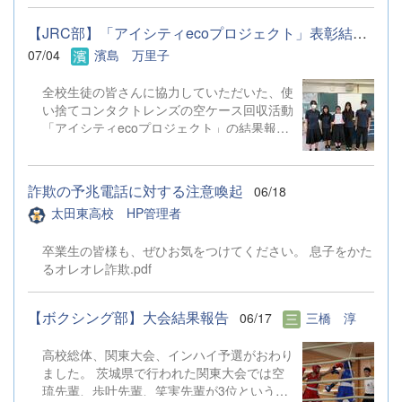
告、 今年度の活動予定や予算が原案通り承
に分かれ、活発な意見交換を行うことができ
認されました。 また、今後も期生会による
ました。講師の方々からいただいた多方面か
【JRC部】「アイシティecoプロジェクト」表彰結果のお知らせ
懇親会の開催が確認されました。 今回の懇
らのご指摘のおかげで、生徒たちは様々な気
07/04
濱島 万里子
親会「東の十会～Just Age Meeting～」は
づきを得ることができたようです。今後の探
十期生会(10期、20期、30期)が幹事、 十期
究活動に大きく役立つ第一歩を踏み出すこと
全校生徒の皆さんに協力していただいた、使
生が幹事長となり、179名の参加者を集め、
ができました。 （7月17日（金）の上毛新聞
い捨てコンタクトレンズの空ケース回収活動
盛大に開催されました。 特に今回の目玉企
にも掲載されています。） 【生徒から
「アイシティecoプロジェクト」の結果報告
画である「仮装での参加」 にはたくさんの
の感想（一部抜粋）】 今回の太東探究学で
です。重量3.31kg、3,310個のケースを回収
強者が参加し、 場を盛り上げてくれまし
講師の先生とお話したことで、今まで問題に
することができました。空ケースの売却代金
た。 最後には、 次回(R9年6月26日)幹事長
対して自分たちが考えていた視野がとても広
は、ふたたび視力を取り戻そうと願われる
の11期生に 青藍同窓会旗が渡され、 次回は
がりました。お金の面、建設面、衛生面だっ
詐欺の予兆電話に対する注意喚起
06/18
方々のために、全額が日本アイバンクに寄付
300人での開催を目指します！と宣言されま
たりと様々なためになる情報を、専門家の方
太田東高校 HP管理者
されます。 今回、部員全員で朝の呼びかけ
した。 次回も皆様のご参加をお待ちしてお
から意...
を行ったり、回収活動を行うことができまし
ります！
卒業生の皆様も、ぜひお気をつけてください。 息子をかた
た。ご協力ありがとうございました。
るオレオレ詐欺.pdf
【ボクシング部】大会結果報告
06/17
三橋 淳
高校総体、関東大会、インハイ予選がおわり
ました。 茨城県で行われた関東大会では空
琉先輩、歩叶先輩、笑実先輩が3位という結