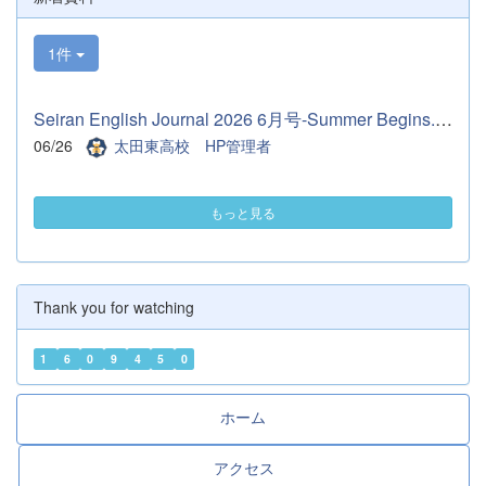
話：０２７６－５７－８５７７ ３ 対 象 〇令和９
年３月卒業見込みの中学生およびその保護者、中学校教職
1件
員 〇中学校１・２年生およびその保護者
（ただし、令和９年３月卒業見込みの中
学生が優先となります。） ４ 内 容 （１）校長挨
Seiran English Journal 2026 6月号-Summer Begins.pdf
拶 （２）学校からの説明
（令和９年度入学者選抜について、
06/26
太田東高校 HP管理者
学校概要、進路状況およびキャリア教育について)
（３）生徒による学校紹介（学校生活、
学習、部活動について） （４）質疑応答
もっと見る
５ 申込方法 （１）参加を希望する生徒又は保護者
が直接、本校...
Thank you for watching
1
6
0
9
4
5
0
ホーム
アクセス