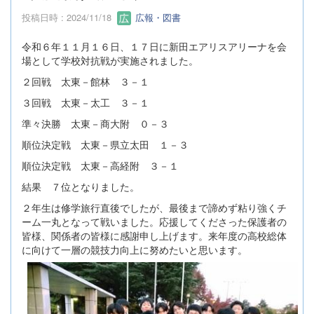
投稿日時 : 2024/11/18
広報・図書
令和６年１１月１６日、１７日に新田エアリスアリーナを会
場として学校対抗戦が実施されました。
２回戦 太東－館林 ３－１
３回戦 太東－太工 ３－１
準々決勝 太東－商大附 ０－３
順位決定戦 太東－県立太田 １－３
順位決定戦 太東－高経附 ３－１
結果 ７位となりました。
２年生は修学旅行直後でしたが、最後まで諦めず粘り強くチ
ーム一丸となって戦いました。応援してくださった保護者の
皆様、関係者の皆様に感謝申し上げます。来年度の高校総体
に向けて一層の競技力向上に努めたいと思います。