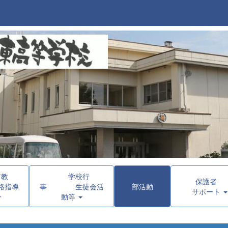
ア教
学校行
保護
指導
事 生徒会活
部活動
サポート
動等