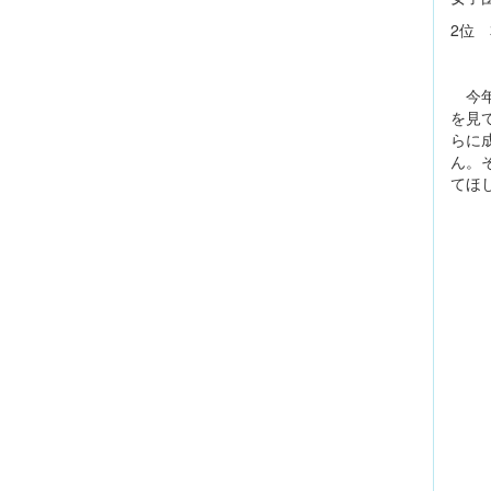
2位 
今年
を見
らに
ん。
てほ