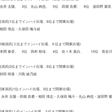
 永井 太陽、 3位 丸山 絢也、 5位 田畑 良磨、 8位 波田野 
組演武(1位までインハイ出場、6位まで関東出場)
相田 瑛志・久保田 颯斗組
単独演武(２位までインハイ出場、６位まで関東出場)
 本間 春音、 3位 田村 郁佳、 4位 佐々木 真白、 10位 長谷
組演武(2位までインハイ出場、6位まで関東出場)
持田 咲葵・川島 綾乃組
団体演武(1位インハイ出場、3位まで関東出場)
永井 太陽・田畑 良磨・相田 瑛志・久保田 颯斗・丸山 絢也・波田野 
団体演武(１位インハイ出場、３位まで関東出場)