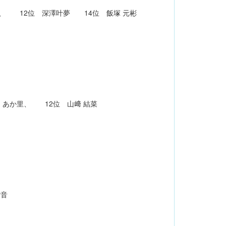
紫音、 12位 深澤叶夢 14位 飯塚 元彬
川 あか里、 12位 山﨑 結菜
紫音