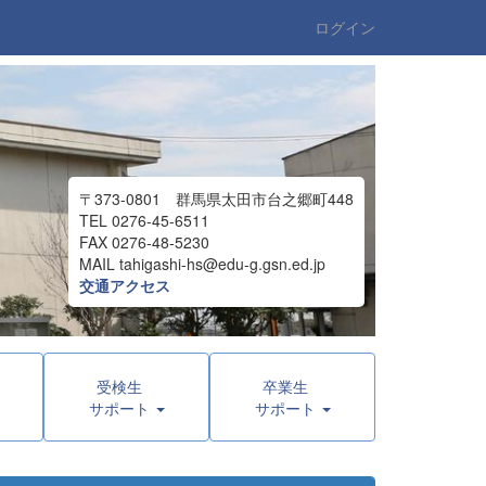
ログイン
〒373-0801 群馬県太田市台之郷町448
TEL 0276-45-6511
FAX 0276-48-5230
MAIL tahigashi-hs@edu-g.gsn.ed.jp
交通アクセス
者
受検生
卒業生
サポート
サポート