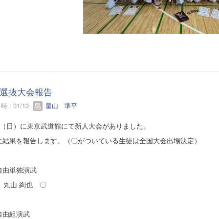
選抜大会報告
 : 01/13
畠山 準平
/28（日）に東京武道館にて新人大会がありました。
に結果を報告します。（〇がついている生徒は全国大会出場決定）
自由単独演武
 丸山 絢也 〇
自由組演武