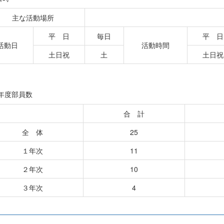
主な活動場所
平 日
毎日
平 日
活動日
活動時間
土日祝
土
土日祝
3年度部員数
合 計
全 体
25
１年次
11
２年次
10
３年次
4