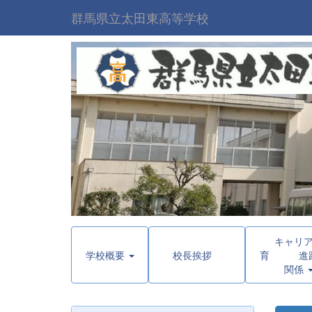
群馬県立太田東高等学校
キャリ
学校概要
校長挨拶
育 進路
関係