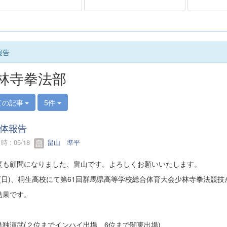
報告
林寺拳法部
ての記事
5件
体報告
 : 05/18
畠山 準平
度も顧問になりました、畠山です。よろしくお願いいたします。
17(日)、桐生高校にて第61回群馬県高等学校総合体育大会少林寺拳法競
結果です。
単独演武(２位までインハイ出場、6位まで関東出場)