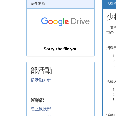
紹介動画
活動
少
群馬
市の
活動
部活動
部活動方針
活動
運動部
陸上競技部
活動