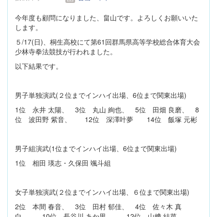
今年度も顧問になりました、畠山です。よろしくお願いいた
します。
５/17(日)、桐生高校にて第61回群馬県高等学校総合体育大会
少林寺拳法競技が行われました。
以下結果です。
男子単独演武(２位までインハイ出場、6位まで関東出場)
1位 永井 太陽、 3位 丸山 絢也、 5位 田畑 良磨、 8
位 波田野 紫音、 12位 深澤叶夢 14位 飯塚 元彬
男子組演武(1位までインハイ出場、6位まで関東出場)
1位 相田 瑛志・久保田 颯斗組
女子単独演武(２位までインハイ出場、６位まで関東出場)
2位 本間 春音、 3位 田村 郁佳、 4位 佐々木 真
白、 10位 長谷川 あか里、 12位 山﨑 結菜