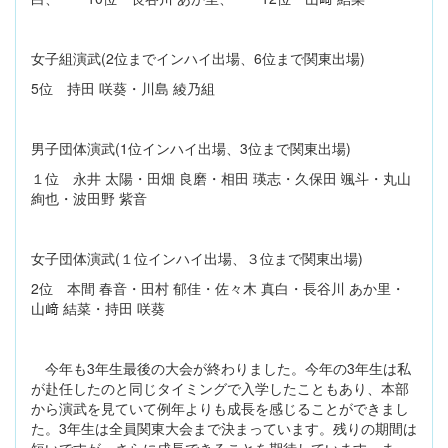
女子組演武(2位までインハイ出場、6位まで関東出場)
5位 持田 咲葵・川島 綾乃組
男子団体演武(1位インハイ出場、3位まで関東出場)
１位 永井 太陽・田畑 良磨・相田 瑛志・久保田 颯斗・丸山
絢也・波田野 紫音
女子団体演武(１位インハイ出場、３位まで関東出場)
2位 本間 春音・田村 郁佳・佐々木 真白・長谷川 あか里・
山﨑 結菜・持田 咲葵
今年も3年生最後の大会が終わりました。今年の3年生は私
が赴任したのと同じタイミングで入学したこともあり、本部
から演武を見ていて例年よりも成長を感じることができまし
た。3年生は全員関東大会まで決まっています。残りの期間は