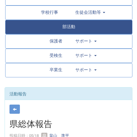
学校行事 生徒会活動等
部活動
保護者 サポート
受検生 サポート
卒業生 サポート
活動報告
県総体報告
投稿日時 : 05/18
畠山 準平