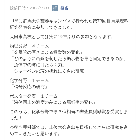
投稿日時 : 2025/11/11
担当
11/2に群馬大学荒巻キャンパスで行われた第73回群馬県理科
研究発表会に参加してきました。
太田東高校としては実に19年ぶりの参加となります。
物理分野 ４チーム
「金属管の厚さによる振動数の変化」
「どのように画鋲を刺したら掲示物を最も固定できるのか」
「流体中の球にはたらく力」
「シャーペンの芯の折れにくさの研究」
化学分野 １チーム
「信号反応の研究」
ポスター発表 １チーム
「液体同士の濃度の差による屈折率の変化」
このうち、化学分野で県３位相当の審査員奨励賞を受賞しま
した！
今後も理科部では、上位大会進出を目指してさらに研究を進
めていきたいと思います。